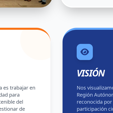
VISIÓN
a es trabajar en
Nos visualizamo
dad para
Región Autónom
tenible del
reconocida por
stionar de
participación c